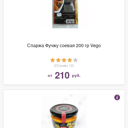
Спаржа Фучжу соевая 200 гр Vego
(Отзывы 12)
210
от
руб.