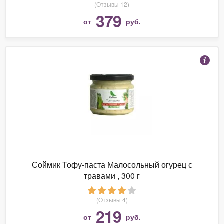
(Отзывы 12)
379
от
руб.
Соймик Тофу-паста Малосольный огурец с
травами , 300 г
(Отзывы 4)
219
от
руб.