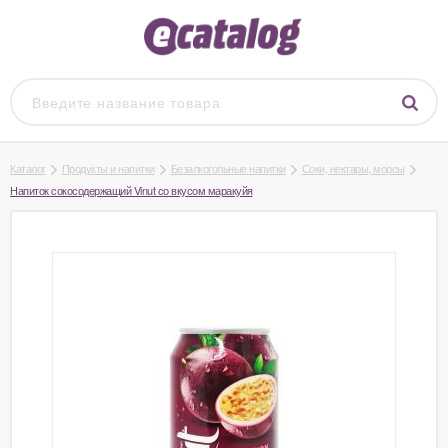
Каталог
Продукты и напитки
Безалкогольные напитки
Соки, нектары, морсы
Напиток сокосодержащий Vinut со вкусом маракуйя