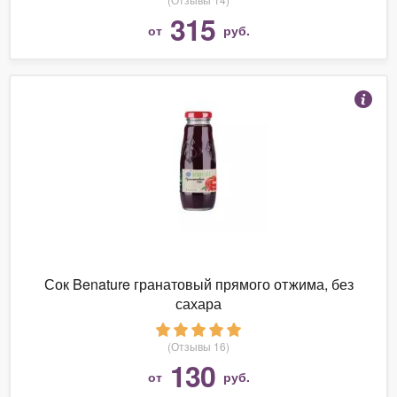
315
от
руб.
Сок Benature гранатовый прямого отжима, без
сахара
(Отзывы 16)
130
от
руб.