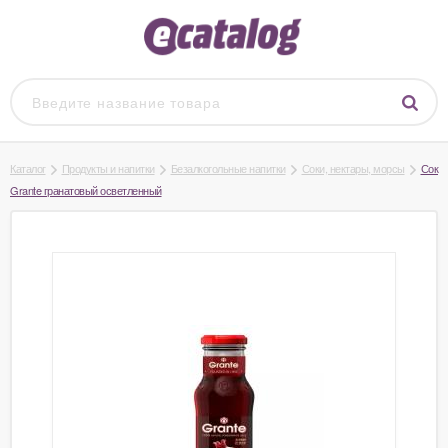
Каталог
Продукты и напитки
Безалкогольные напитки
Соки, нектары, морсы
Сок
Grante гранатовый осветленный