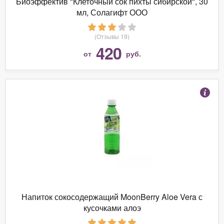
Биоэффектив "Клеточный сок пихты сибирской", 30
мл, Солагифт ООО
(Отзывы 19)
420
от
руб.
Напиток сокосодержащий MoonBerry Aloe Vera с
кусочками алоэ