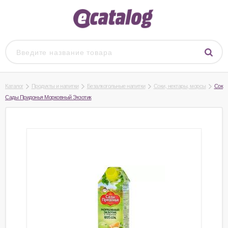
Каталог
Продукты и напитки
Безалкогольные напитки
Соки, нектары, морсы
Сок
Сады Придонья Морковный Экзотик