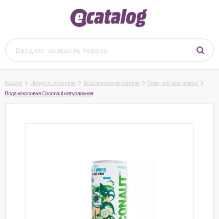
Каталог
Продукты и напитки
Безалкогольные напитки
Соки, нектары, морсы
Вода кокосовая Coconaut натуральная