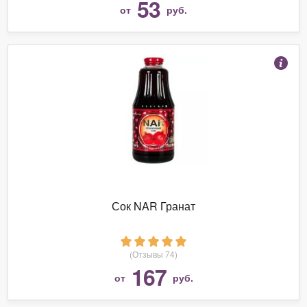
53
от
руб.
Сок NAR Гранат
(Отзывы 74)
167
от
руб.