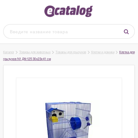
Каталог
Товары для животных
Товары для грызунов
Клетки и домики
Клетка для
грызунов N1 ДКг125 30х23х41 см