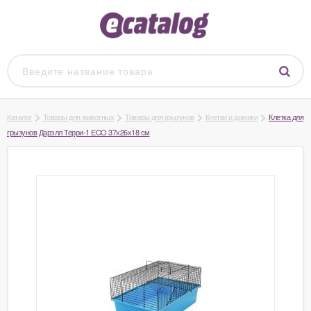
Каталог
Товары для животных
Товары для грызунов
Клетки и домики
Клетка для
грызунов Дарэлл Терри-1 ECO 37х26х18 см