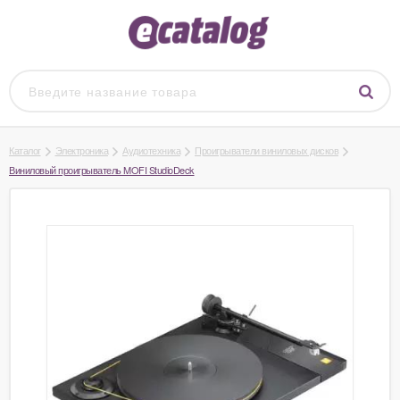
Каталог
Электроника
Аудиотехника
Проигрыватели виниловых дисков
Виниловый проигрыватель MOFI StudioDeck