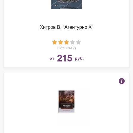
Хитров В. "Агентурно Х"
(Отзывы 7)
215
от
руб.