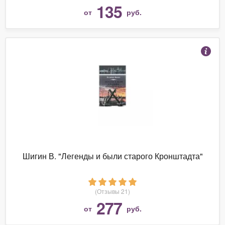
135
от
руб.
Шигин В. "Легенды и были старого Кронштадта"
(Отзывы 21)
277
от
руб.