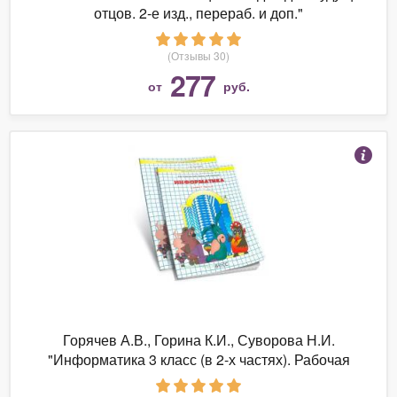
отцов. 2-е изд., перераб. и доп."
(Отзывы 30)
277
от
руб.
Горячев А.В., Горина К.И., Суворова Н.И.
"Информатика 3 класс (в 2-х частях). Рабочая
тетрадь"