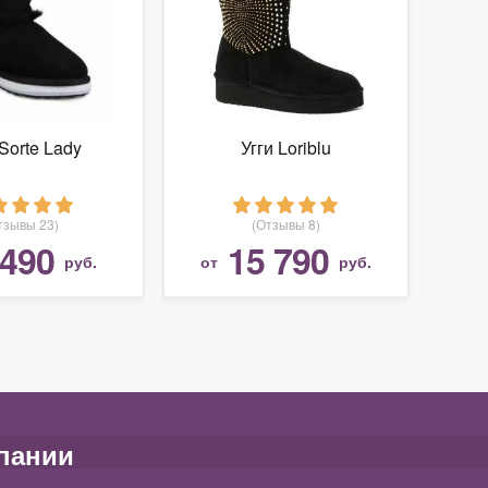
 Sorte Lady
Угги Loriblu
тзывы 23)
(Отзывы 8)
 490
15 790
руб.
от
руб.
пании