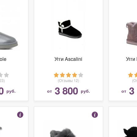
ole
Угги Ascalini
Угг
23)
(Отзывы 12)
(О
0
3 800
3
руб.
от
руб.
от