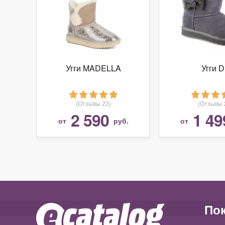
Угги MADELLA
Угги 
(Отзывы 23)
(Отзывы 
2 590
1 49
от
руб.
от
По