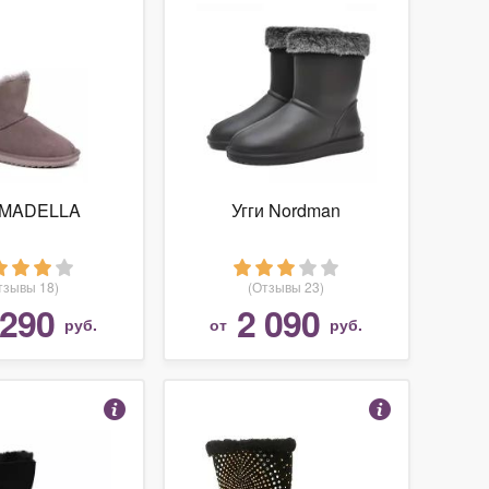
и MADELLA
Угги Nordman
тзывы 18)
(Отзывы 23)
 290
2 090
руб.
от
руб.