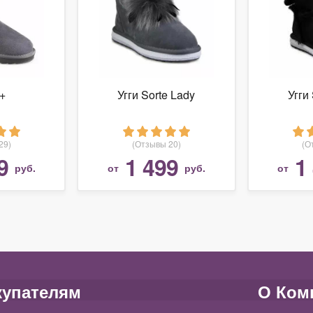
D+
Угги Sorte Lady
Угги
29)
(Отзывы 20)
(О
9
1 499
1
руб.
от
руб.
от
купателям
О Ком