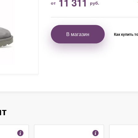
11 311
от
руб.
В магазин
Как купить т
ят