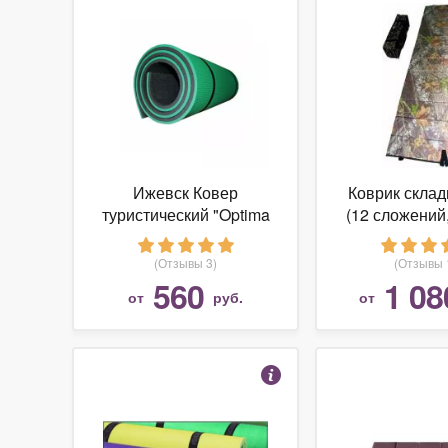
Ижевск Ковер
Коврик склад
туристический "Optima
(12 сложений
Light S10", 1800х600х10
180х55 см., т
мм (серый/зеленый)
мм.)
(Отзывы 3)
(Отзывы 
560
1 08
от
руб.
от