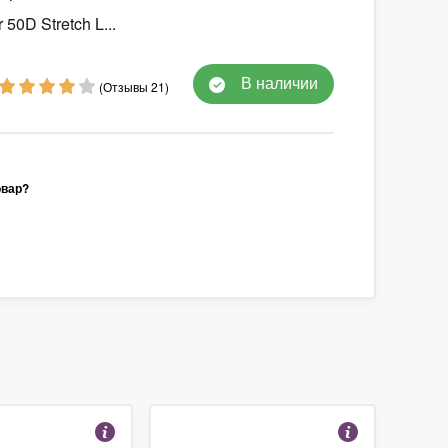
50D Stretch L...
В наличии
(Отзывы 21)
овар?