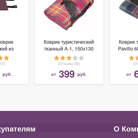
оврик
Коврик туристический
Коврик 
кий из
тканный А-1, 150х130
Pavillo 
9-К0105
см
ой)
10)
(Отзывы 28)
(О
399
руб.
от
руб.
от
купателям
О Ком