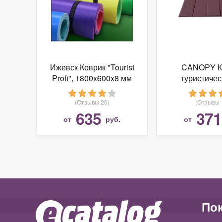
Ижевск Коврик "Tourist
CANOPY К
Profi", 1800x600x8 мм
туристичес
(двухцветный)
текстиля 81
(складн
(Отзывы 26)
(Отзывы 
635
371
от
руб.
от
По