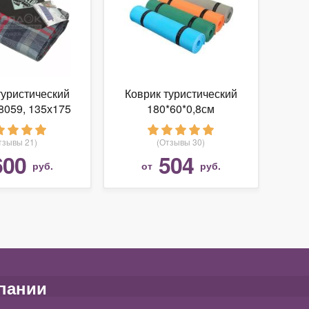
туристический
Коврик туристический
68059, 135х175
180*60*0,8см
см
BOYSCOUT
тзывы 21)
(Отзывы 30)
600
504
руб.
от
руб.
пании