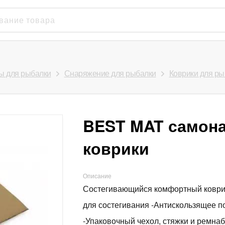
ы для рыбалки
Снаряжение для рыбалки
Коврики для ры
BEST MAT самон
коврики
Описание
Состегивающийся комфортный коврик 
для состегивания -Антискользящее 
-Упаковочный чехол, стяжки и ремна