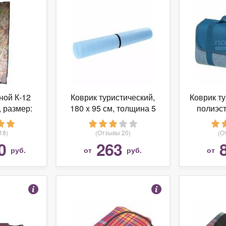
ной К-12
Коврик туристический,
Коврик ту
, размер:
180 x 95 см, толщина 5
полиэс
олщина 10
мм, цвет голубой
1107.01 
18)
(Отзывы 20)
(О
0
263
руб.
от
руб.
от