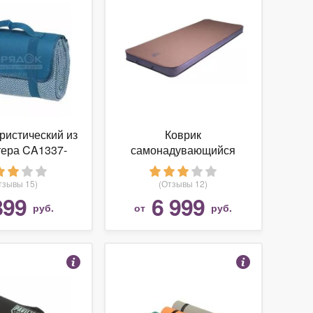
ристический из
Коврик
тера CA1337-
самонадувающийся
синий, 150х135
Tengu Mark 3.61M olive
см
тзывы 15)
(Отзывы 12)
899
6 999
руб.
от
руб.