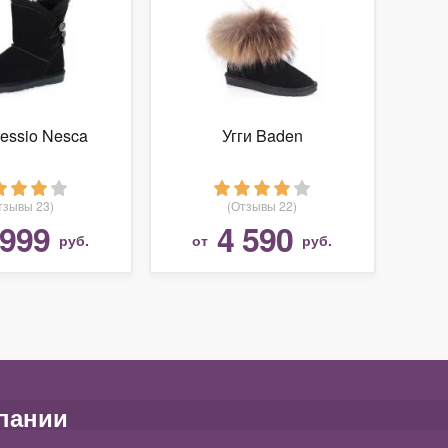
lessio Nesca
Угги Baden
тзывы 23)
(Отзывы 22)
 999
4 590
руб.
от
руб.
пании