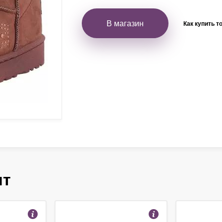
В магазин
Как купить т
ят