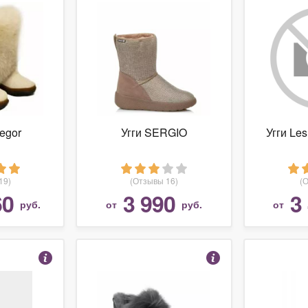
egor
Угги SERGIO
Угги Les
19)
(Отзывы 16)
(
60
3 990
3
руб.
от
руб.
от