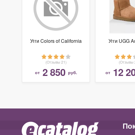
Угги Colors of California
Угги UGG Au
(Отзывы 21)
(Отзывы 
2 850
12 2
от
руб.
от
По