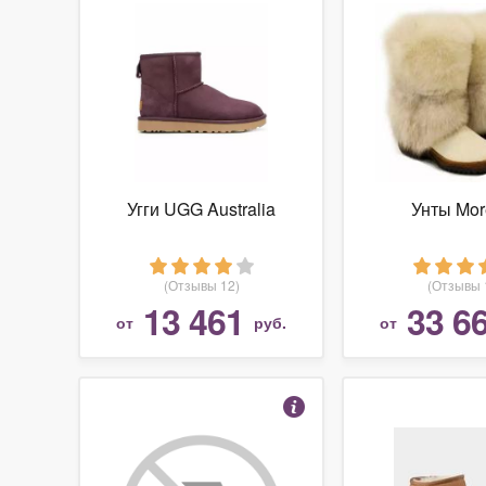
Угги UGG Australia
Унты Mor
(Отзывы 12)
(Отзывы 
13 461
33 6
от
руб.
от