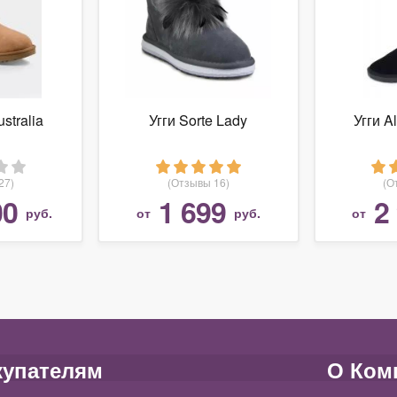
stralia
Угги Sorte Lady
Угги A
27)
(Отзывы 16)
(О
00
1 699
2
руб.
от
руб.
от
купателям
О Ком