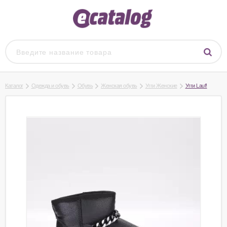
Каталог
Одежда и обувь
Обувь
Женская обувь
Угги Женские
Угги Lauf!