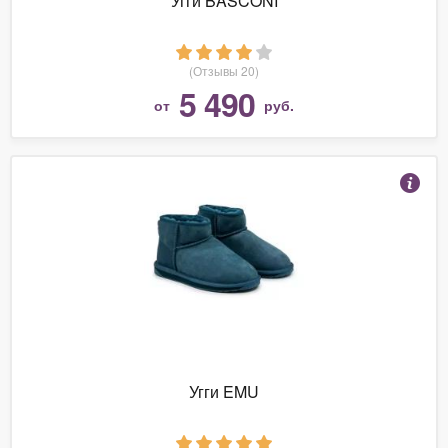
Угги BASCONI
(Отзывы 20)
5 490
от
руб.
Угги EMU