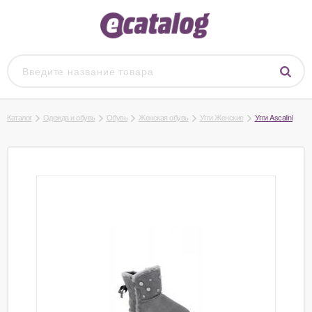
Каталог
Одежда и обувь
Обувь
Женская обувь
Угги Женские
Угги Ascalini