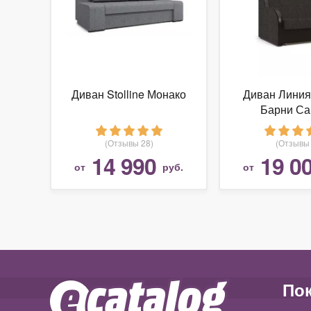
Диван Stolline Монако
Диван Линия
Барни Са
(Отзывы 28)
(Отзывы 
14 990
19 0
от
руб.
от
По