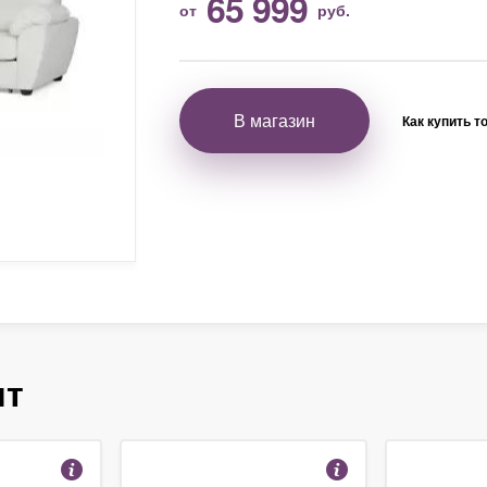
65 999
от
руб.
В магазин
Как купить т
ят