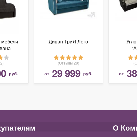
 мебели
Диван ТриЯ Лего
Угло
вана
"А
2)
(Отзывы 28)
(
00
29 999
38
руб.
от
руб.
от
купателям
О Ком