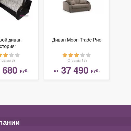
вой диван
Диван Moon Trade Рио
стория"
Отзывы 3)
(Отзывы 13)
 680
37 490
руб.
от
руб.
пании