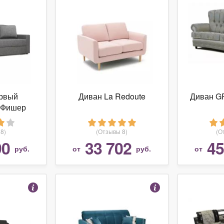
рвый
Диван La Redoute
Диван G
 Фишер
8)
(Отзывы 8)
(О
90
33 702
45
руб.
от
руб.
от