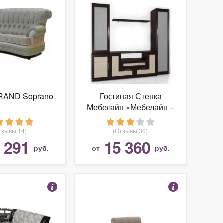
RAND Soprano
Гостиная Стенка
Мебелайн «Мебелайн –
7» Бук/Бук
тзывы 14)
(Отзывы 30)
 291
15 360
руб.
от
руб.