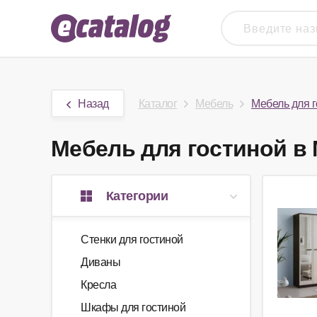
Назад
Каталог
Мебель
Мебель для 
Мебель для гостиной в 
Категории
Стенки для гостиной
Диваны
Кресла
Шкафы для гостиной