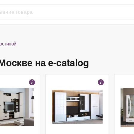
гостиной
Москве на e-catalog