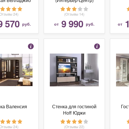
ная Белладжио
(Интерьер-Центр)
й ,Стандарт
(Отзывы 24)
(Отзывы 14)
9 570
9 990
руб.
от
руб.
от
ка Валенсия
Стенка для гостиной
Гос
Hoff Юджи
(Отзывы 24)
(Отзывы 22)