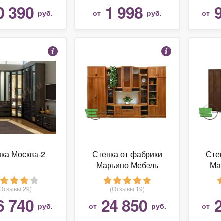
0 390
1 998
руб.
от
руб.
от
ка Москва-2
Стенка от фабрики
Сте
Марьино Мебель
Ма
Сильвия
(Отзывы 29)
(Отзывы 19)
6 740
24 850
руб.
от
руб.
от