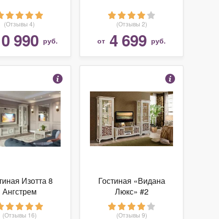
(Отзывы 4)
(Отзывы 2)
10 990
4 699
руб.
от
руб.
тиная Изотта 8
Гостиная «Видана
Ангстрем
Люкс» #2
(Отзывы 16)
(Отзывы 9)