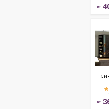
4
от
Стен
3
от