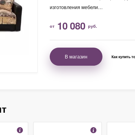
изготовления мебели…
10 080
от
руб.
В магазин
Как купить т
ят