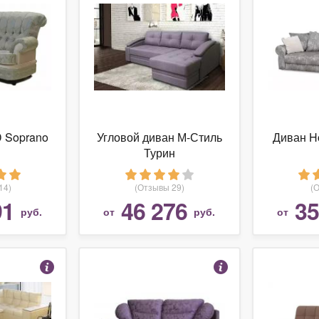
 Soprano
Угловой диван М-Стиль
Диван H
Турин
14)
(Отзывы 29)
(
91
46 276
35
руб.
от
руб.
от