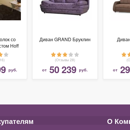
олок со
Диван GRAND Бруклин
Диван
том Hoff
н
16)
(Отзывы 28)
(
99
50 239
29
руб.
от
руб.
от
купателям
О Ком