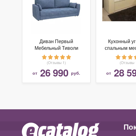
Диван Первый
Кухонный уг
Мебельный Тиволи
спальным мес
Люкс
Ости
(Отзывы 1)
(Отзывы 
26 990
28 5
от
руб.
от
По