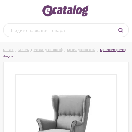
Каталог
Мебель
Мебель для гостиной
Кресла для гостиной
Кресло MnogoMeb
Лондон