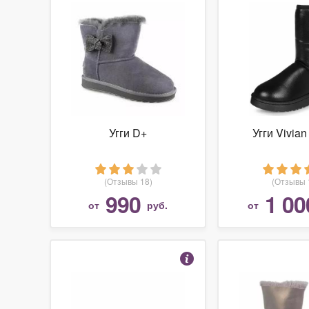
Угги D+
Угги Vivian
(Отзывы 18)
(Отзывы 
990
1 00
от
руб.
от