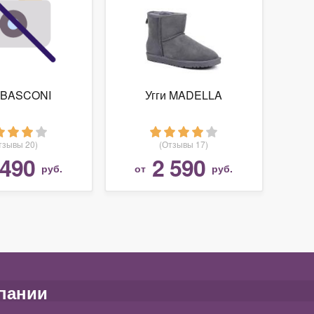
и BASCONI
Угги MADELLA
тзывы 20)
(Отзывы 17)
 490
2 590
руб.
от
руб.
пании