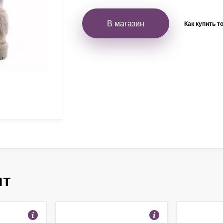
В магазин
Как купить т
ят