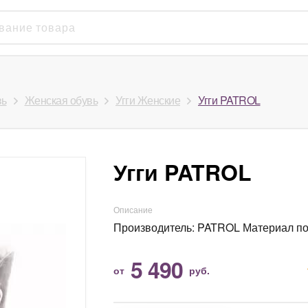
вь
Женская обувь
Угги Женские
Угги PATROL
Угги PATROL
Описание
Производитель: PATROL Материал п
5 490
от
руб.