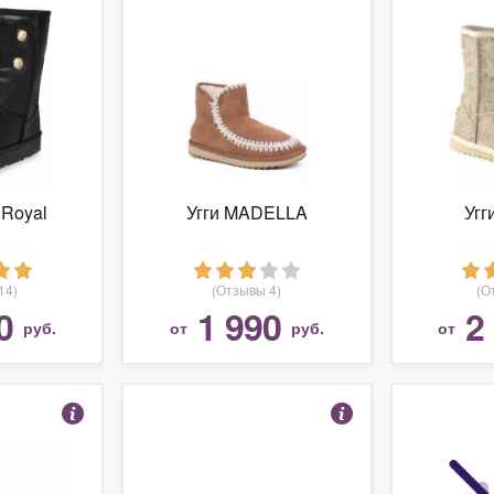
 Royal
Угги MADELLA
Уг
14)
(Отзывы 4)
(О
0
1 990
2
руб.
от
руб.
от