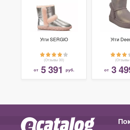
Угги SERGIO
Угги Dee
(Отзывы 30)
(Отзывы 
5 391
3 49
от
руб.
от
По