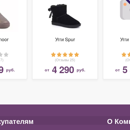
noor
Угги Spur
Угг
7)
(Отзывы 25)
(О
9
4 290
5
руб.
от
руб.
от
купателям
О Ком