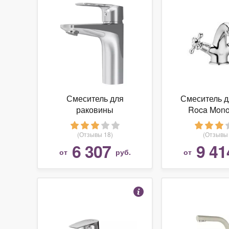
Смеситель для
Смеситель д
раковины
Roca Mono
(умывальника) AM.PM
5A6A4B
Gem F90A82100
двухрычажн
(Отзывы 18)
(Отзывы 
однорычажный хром
6 307
9 41
от
руб.
от