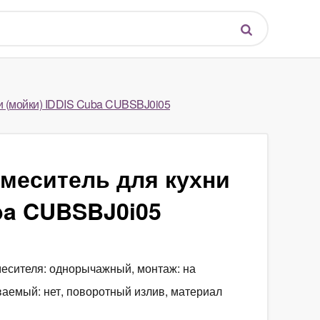
 (мойки) IDDIS Cuba CUBSBJ0i05
меситель для кухни
ba CUBSBJ0i05
смесителя: однорычажный, монтаж: на
ваемый: нет, поворотный излив, материал