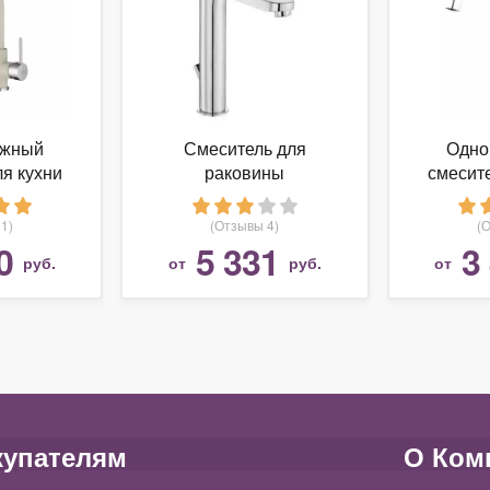
ажный
Смеситель для
Одно
ля кухни
раковины
смесите
ark Essen
(умывальника) E.C.A.
(мойки)
11
Nita 102 188 048
1)
(Отзывы 4)
(
однорычажный
0
5 331
3
руб.
от
руб.
от
купателям
О Ком