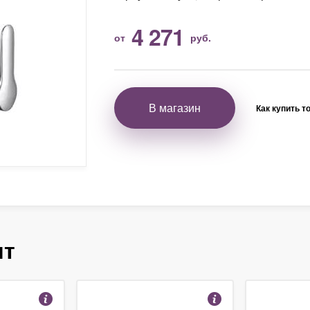
4 271
от
руб.
В магазин
Как купить т
ят