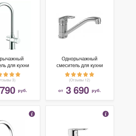
рычажный
Однорычажный
ль для кухни
смеситель для кухни
) IDDIS Pure
(мойки) IDDIS Alborg
SBFJi05
K56001C
Отзывы 3)
(Отзывы 12)
 790
3 690
руб.
от
руб.