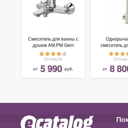
Смеситель для ванны с
Однорыч
душем AM.PM Gem
смеситель д
F90A10000
(мойки) Paulm
однорычажный хром
Es2130
(Отзывы 9)
(Отзывы 
5 990
8 80
от
руб.
от
По