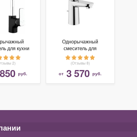
рычажный
Однорычажный
ль для кухни
смеситель для
 D&K DA143241
раковины
(умывальника) Grohe
Отзывы 2)
(Отзывы 8)
BauEdge 23328000
 850
3 570
руб.
от
руб.
пании