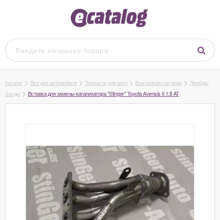
Каталог
Всё для автомобиля
Запчасти для авто
Выхлопная система
Лямбда-
Зонды
Вставка для замены катализатора "Stinger" Toyota Avensis II 1.8 AT