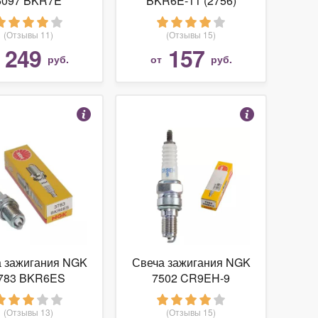
6097 BKR7E
BKR6E-11 (2756)
(Отзывы 11)
(Отзывы 15)
249
157
т
руб.
от
руб.
а зажигания NGK
Свеча зажигания NGK
783 BKR6ES
7502 CR9EH-9
(Отзывы 13)
(Отзывы 15)