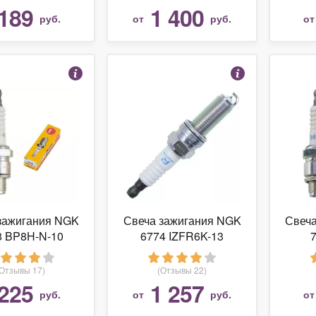
189
1 400
руб.
от
руб.
о
зажигания NGK
Свеча зажигания NGK
Свеч
8 BP8H-N-10
6774 IZFR6K-13
(Отзывы 17)
(Отзывы 22)
225
1 257
руб.
от
руб.
о