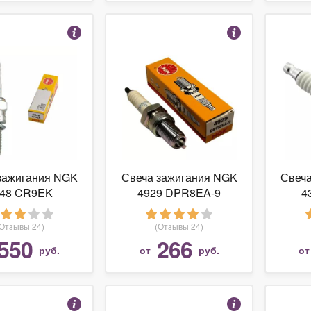
зажигания NGK
Свеча зажигания NGK
Свеч
548 CR9EK
4929 DPR8EA-9
4
(Отзывы 24)
(Отзывы 24)
550
266
руб.
от
руб.
о