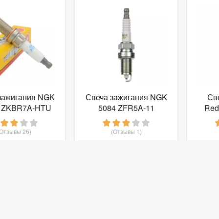
зажигания NGK
Свеча зажигания NGK
Св
5 ZKBR7A-HTU
5084 ZFR5A-11
Red
для 2
(Отзывы 26)
(Отзывы 1)
420
185
руб.
от
руб.