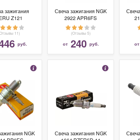
а зажигания
Свеча зажигания NGK
Свеч
ERU Z121
2922 APR6FS
2
(Отзывы 11)
(Отзывы 5)
446
240
руб.
от
руб.
о
зажигания NGK
Свеча зажигания NGK
Свеч