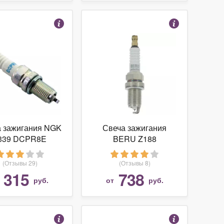
а зажигания NGK
Свеча зажигания
339 DCPR8E
BERU Z188
(Отзывы 29)
(Отзывы 8)
315
738
т
руб.
от
руб.