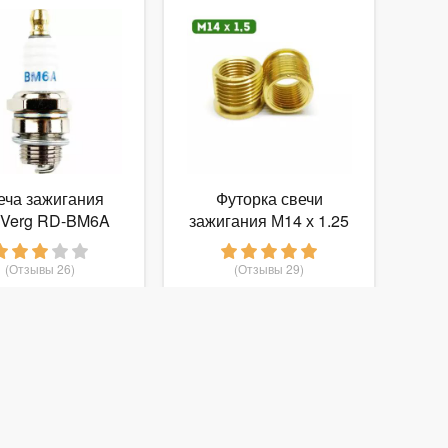
еча зажигания
Футорка свечи
Verg RD-BM6A
зажигания М14 х 1.25
Т двигателей, 19
мм
(Отзывы 26)
(Отзывы 29)
90
75
от
руб.
от
руб.