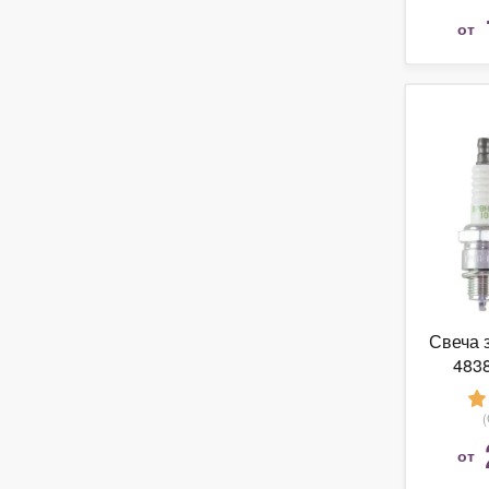
от
Свеча 
483
от