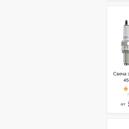
Свеча 
4
от