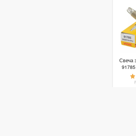
Свеча 
9178
от