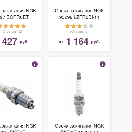
а зажигания NGK
Свеча зажигания NGK
197 BCPR6ET
93298 LZFR5BI-11
(Отзывы 12)
(Отзывы 9)
427
1 164
т
руб.
от
руб.
а зажигания NGK
Свеча зажигания NGK