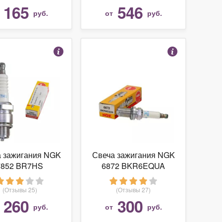
165
546
т
руб.
от
руб.
а зажигания NGK
Свеча зажигания NGK
7852 BR7HS
6872 BKR6EQUA
(Отзывы 25)
(Отзывы 27)
260
300
т
руб.
от
руб.