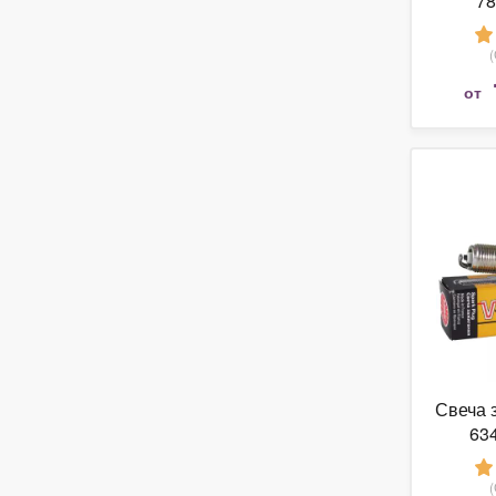
7
от
Свеча 
63