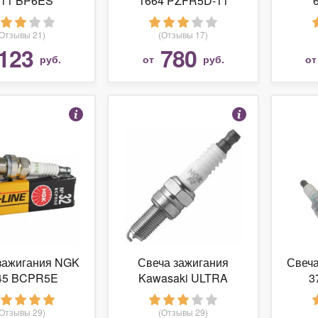
811 BP6ES
1664 PZFR5D-11
(Отзывы 21)
(Отзывы 17)
123
780
руб.
от
руб.
о
зажигания NGK
Свеча зажигания
Свеч
45 BCPR5E
Kawasaki ULTRA
3
PMR9B
(Отзывы 29)
(Отзывы 29)