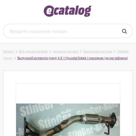
Каталог
Всё для автомобиля
Запчасти для авто
Выхлопная система
Лямбда-
Зонды
Выпускной коллектор (паук) 4-2-1 Hyundai Solaris I поколение (до рестайлинга)