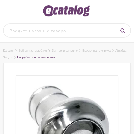
Каталог
Всё для автомобиля
Запчасти для авто
Выхлопная система
Лямбда-
Зонды
Патрубок выхлопной 45 мм