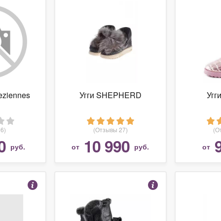
eziennes
Угги SHEPHERD
Угг
6)
(Отзывы 27)
(О
0
10 990
руб.
от
руб.
от