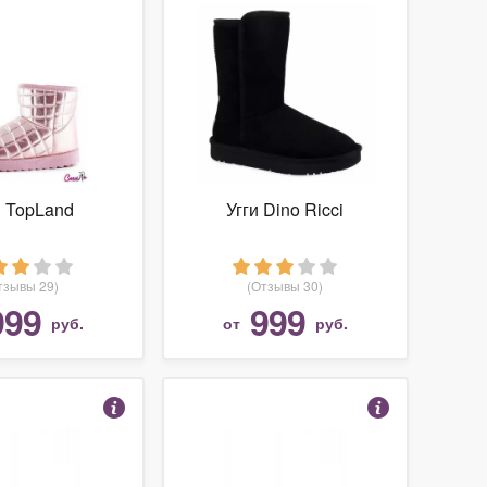
и TopLand
Угги Dino Ricci
тзывы 29)
(Отзывы 30)
999
999
руб.
от
руб.