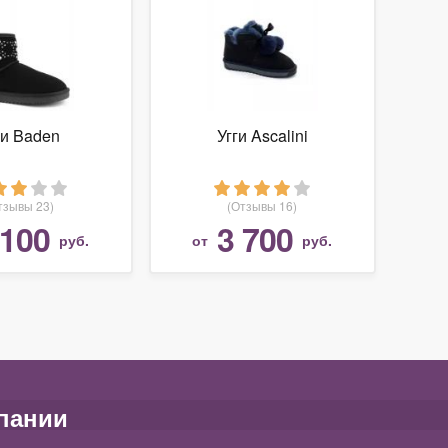
ги Baden
Угги Ascalini
тзывы 23)
(Отзывы 16)
 100
3 700
руб.
от
руб.
пании