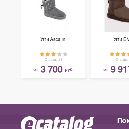
Угги Ascalini
Угги E
(Отзывы 28)
(Отзывы 
3 700
9 91
от
руб.
от
По