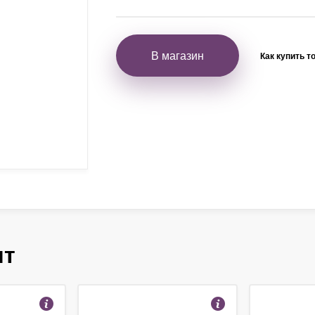
В магазин
Как купить т
ят