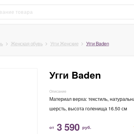
вь
Женская обувь
Угги Женские
Угги Baden
Угги Baden
Описание
Материал верха: текстиль, натуральн
шерсть, высота голенища 16.50 см
3 590
от
руб.