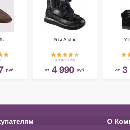
MU
Угги Alpino
Уг
9)
(Отзывы 29)
(О
7
4 990
3
руб.
от
руб.
от
купателям
О Ком