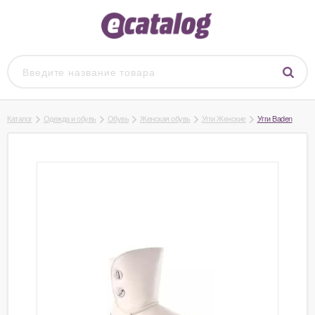
Каталог
Одежда и обувь
Обувь
Женская обувь
Угги Женские
Угги Baden