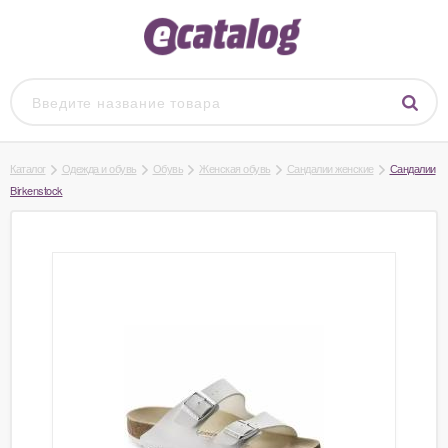
Каталог
Одежда и обувь
Обувь
Женская обувь
Сандалии женские
Сандалии
Birkenstock