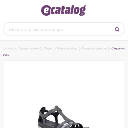
Каталог
Одежда и обувь
Обувь
Женская обувь
Сандалии женские
Сандалии
ecco