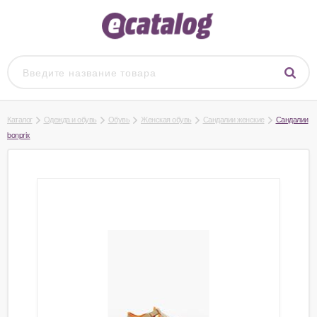
Каталог
Одежда и обувь
Обувь
Женская обувь
Сандалии женские
Сандалии
bonprix