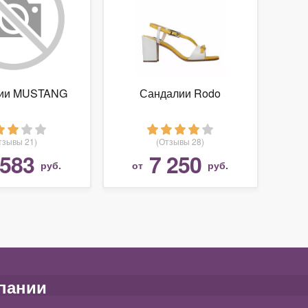
ии MUSTANG
Сандалии Rodo
тзывы 21)
(Отзывы 28)
 583
7 250
руб.
от
руб.
пании