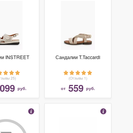
ии INSTREET
Сандалии T.Taccardi
тзывы 25)
(Отзывы 1)
 099
559
руб.
от
руб.