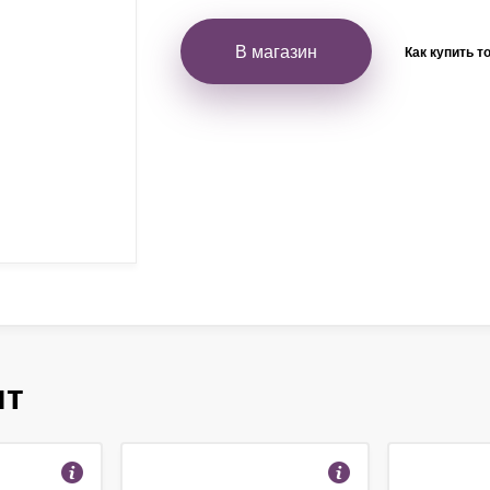
В магазин
Как купить т
ят