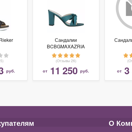
Rieker
Сандалии
Сандал
BCBGMAXAZRIA
5)
(Отзывы 26)
(О
3
11 250
3
руб.
от
руб.
от
купателям
О Ком