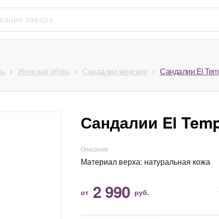
вь
Женская обувь
Сандалии женские
Сандалии El Te
Сандалии El Tem
Описание
Материал верха: натуральная кожа
2 990
от
руб.