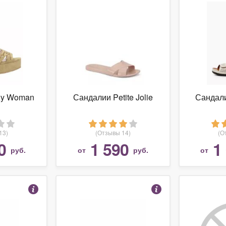
xy Woman
Сандалии Petite Jolie
Сандал
13)
(Отзывы 14)
(О
0
1 590
1
руб.
от
руб.
от