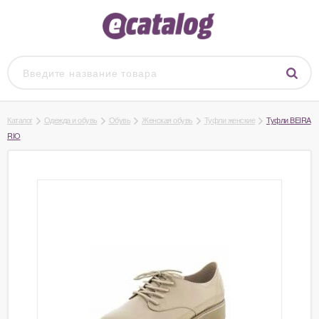
Каталог
Одежда и обувь
Обувь
Женская обувь
Туфли женские
Туфли BEIRA
RIO