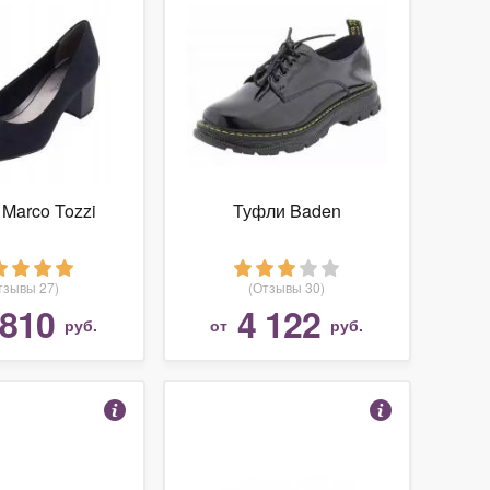
Marco Tozzi
Туфли Baden
тзывы 27)
(Отзывы 30)
 810
4 122
руб.
от
руб.