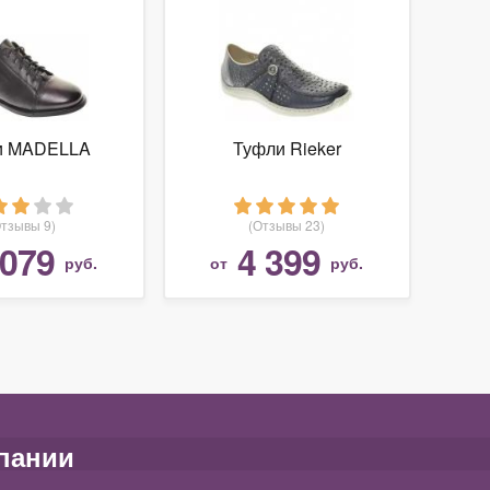
и MADELLA
Туфли Rieker
Отзывы 9)
(Отзывы 23)
 079
4 399
руб.
от
руб.
пании