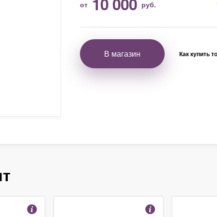
10 000
от
руб.
В магазин
Как купить т
ят