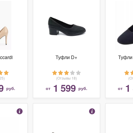
ccardi
Туфли D+
Туфли 
25)
(Отзывы 18)
(О
9
1 599
1
руб.
от
руб.
от