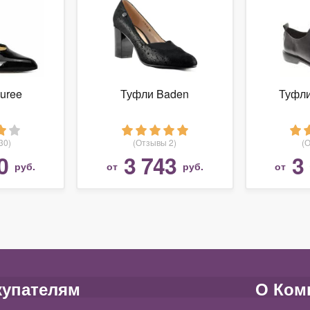
uree
Туфли Baden
Туфл
30)
(Отзывы 2)
(
0
3 743
3
руб.
от
руб.
от
купателям
О Ком