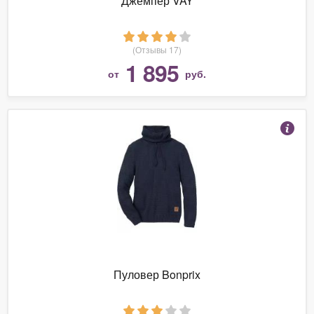
Джемпер VAY
(Отзывы 17)
1 895
от
руб.
Пуловер Bonprix