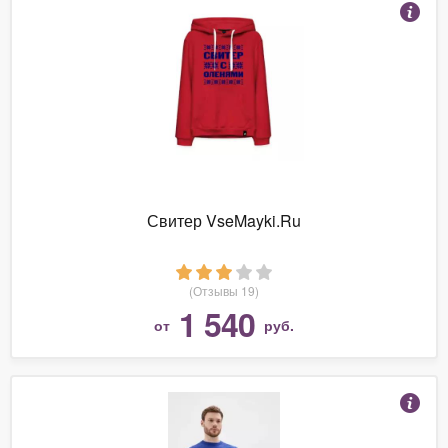
Свитер VseMayki.Ru
(Отзывы 19)
1 540
от
руб.