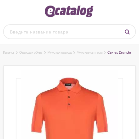
Каталог
Одежда и обувь
Мужская одежда
Мужские свитеры
Свитер Drumohr