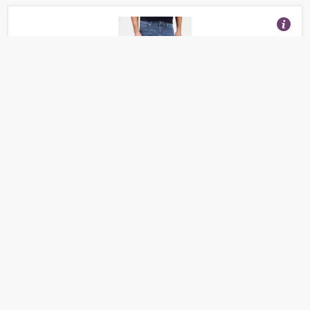
Джинсы Tom Farr
(Отзывы 2)
1 870
от
руб.