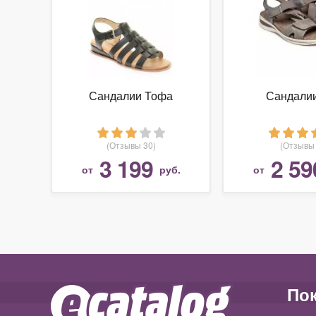
Сандалии Тофа
Сандалии
(Отзывы 30)
(Отзывы 
3 199
2 59
от
руб.
от
По