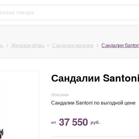
вь
Женская обувь
Сандалии женские
Сандалии Santon
Сандалии Santon
Описание
Сандалии Santoni по выгодной цене
37 550
от
руб.