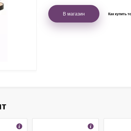
В магазин
Как купить т
ят