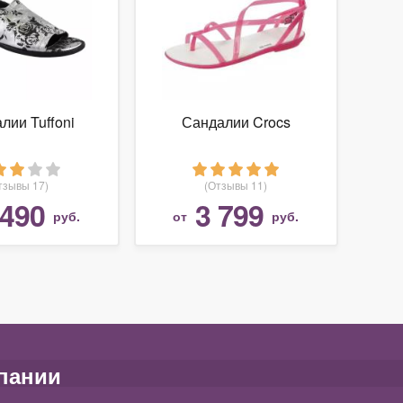
лии Tuffoni
Сандалии Crocs
тзывы 17)
(Отзывы 11)
 490
3 799
руб.
от
руб.
пании