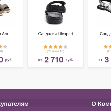
 Ara
Сандалии Lifexpert
Санда
8)
(Отзывы 16)
(О
0
2 710
3
руб.
от
руб.
от
купателям
О Ком