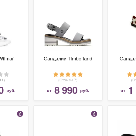
Wilmar
Сандалии Timberland
Санда
11)
(Отзывы 7)
(О
0
8 990
1
руб.
от
руб.
от