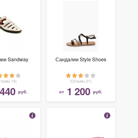
лии Sandway
Сандалии Style Shoes
тзывы 19)
(Отзывы 21)
 440
1 200
руб.
от
руб.