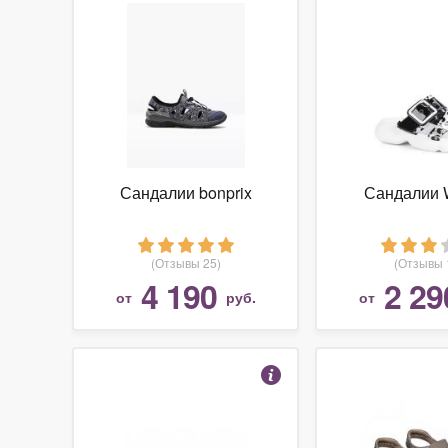
Сандалии bonprix
Сандалии 
(Отзывы 25)
(Отзывы 
4 190
2 29
от
руб.
от