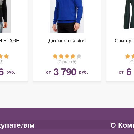
N FLARE
Джемпер Casino
Свитер D
5)
(Отзывы 9)
(О
6
3 790
6
руб.
от
руб.
от
купателям
О Ком