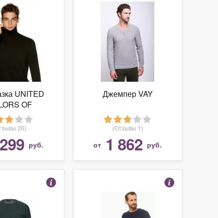
азка UNITED
Джемпер VAY
LORS OF
NETTON
тзывы 26)
(Отзывы 1)
 299
1 862
руб.
от
руб.