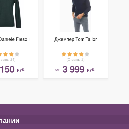
aniele Fiesoli
Джемпер Tom Tailor
тзывы 24)
(Отзывы 2)
 150
3 999
руб.
от
руб.
пании