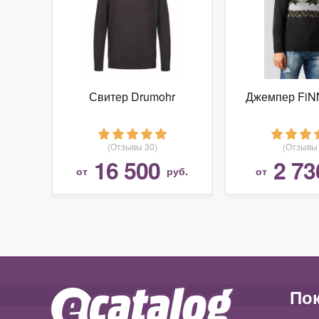
Свитер Drumohr
Джемпер FiN
(Отзывы 30)
(Отзывы 
16 500
2 73
от
руб.
от
По