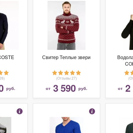
COSTE
Свитер Теплые звери
Водол
CO
BE
26)
(Отзывы 27)
(О
0
3 590
2
руб.
от
руб.
от