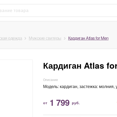
кая одежда
Мужские свитеры
Кардиган Atlas for Men
Кардиган Atlas fo
Описание
Модель: кардиган, застежка: молния, 
1 799
от
руб.