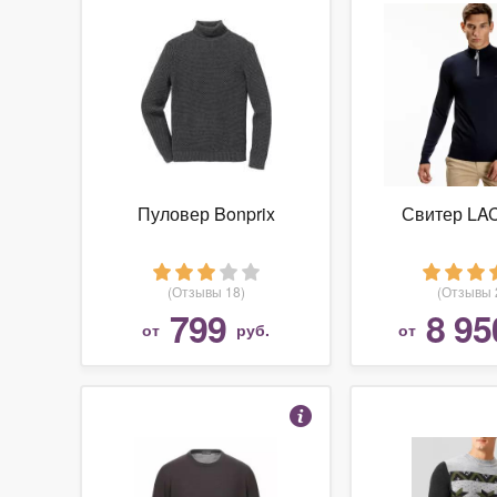
Пуловер Bonprix
Свитер LA
(Отзывы 18)
(Отзывы 
799
8 95
от
руб.
от