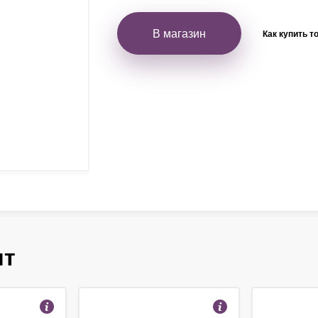
В магазин
Как купить т
ят