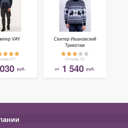
мпер VAY
Свитер Ивановский
Трикотаж
тзывы 27)
(Отзывы 15)
 030
1 540
руб.
от
руб.
пании