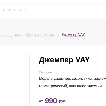
кая одежда
Мужские свитеры
Джемпер VAY
Джемпер VAY
Описание
Модель: джемпер, сезон: зима, застежк
геометрический, анималистический
990
от
руб.