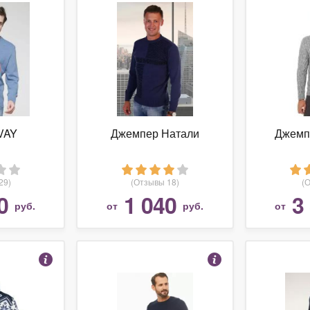
VAY
Джемпер Натали
Джемп
29)
(Отзывы 18)
(
0
1 040
3
руб.
от
руб.
от