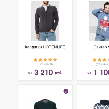
Кардиган HOPENLIFE
Свитер 
(Отзывы 3)
(Отзывы 
3 210
1 10
от
руб.
от