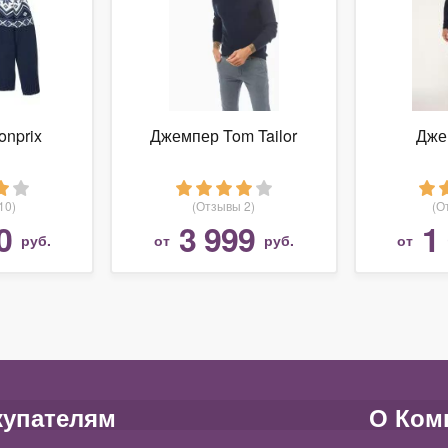
onprix
Джемпер Tom Tailor
Дже
10)
(Отзывы 2)
(О
0
3 999
1
руб.
от
руб.
от
купателям
О Ком