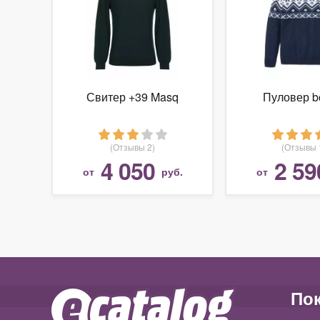
Свитер +39 Masq
Пуловер b
(Отзывы 2)
(Отзывы 
4 050
2 59
от
руб.
от
По