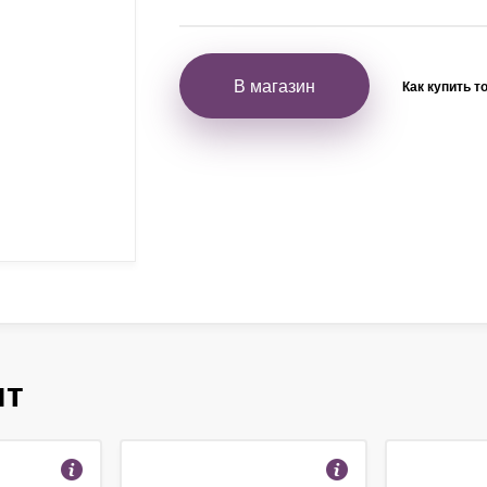
В магазин
Как купить т
ят