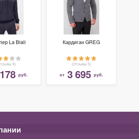
ер La Biali
Кардиган GREG
Отзывы 9)
(Отзывы 5)
 178
3 695
руб.
от
руб.
пании