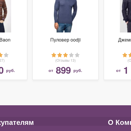
Baon
Пуловер oodji
Джемп
27)
(Отзывы 13)
(
0
899
1
руб.
от
руб.
от
купателям
О Ком