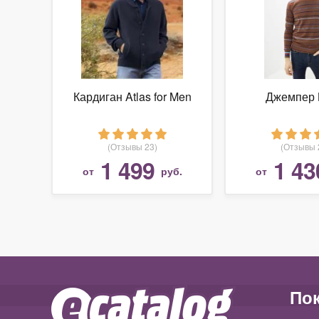
Кардиган Atlas for Men
Джемпер 
(Отзывы 23)
(Отзывы 
1 499
1 43
от
руб.
от
По