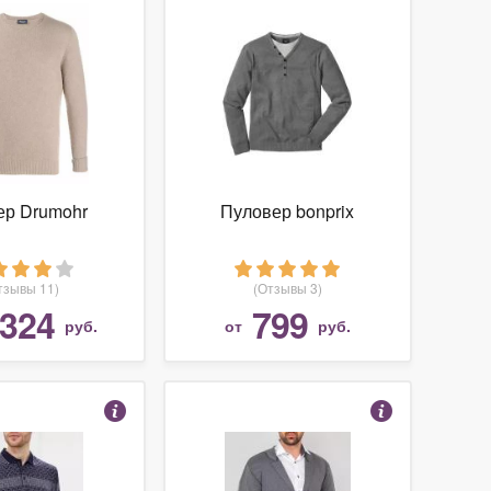
ер Drumohr
Пуловер bonprix
тзывы 11)
(Отзывы 3)
 324
799
руб.
от
руб.