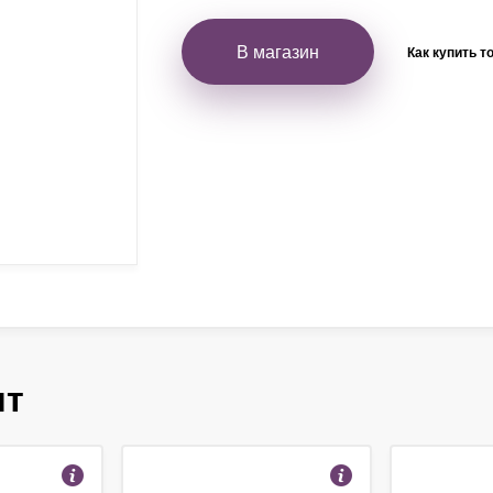
В магазин
Как купить т
ят