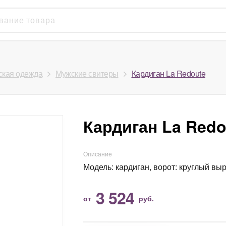
кая одежда
Мужские свитеры
Кардиган La Redoute
Кардиган La Redo
Описание
Модель: кардиган, ворот: круглый выр
3 524
от
руб.