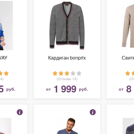
VAY
Кардиган bonprix
Свит
4)
(Отзывы 14)
(О
5
1 999
8
руб.
от
руб.
от