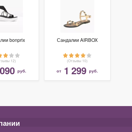
лии bonprix
Сандалии AIRBOX
тзывы 12)
(Отзывы 10)
 090
1 299
руб.
от
руб.
пании