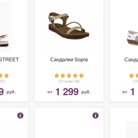
NSTREET
Сандалии Sopra
Санд
25)
(Отзывы 28)
(О
9
1 299
1
руб.
от
руб.
от