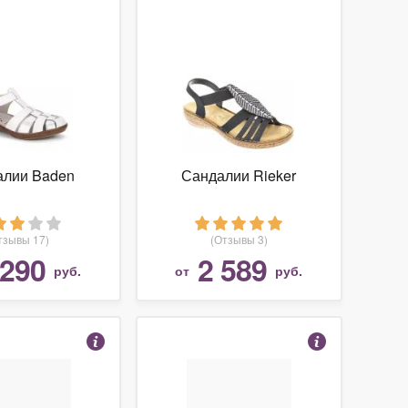
алии Baden
Сандалии Rieker
тзывы 17)
(Отзывы 3)
 290
2 589
руб.
от
руб.