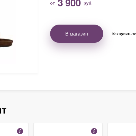
3 900
от
руб.
В магазин
Как купить т
ят