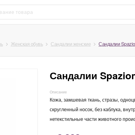
вь
Женская обувь
Сандалии женские
Сандалии Spazi
Сандалии Spazio
Описание
Кожа, замшевая ткань, стразы, одноц
скругленный носок, без каблука, вну
нетекстильные части животного про