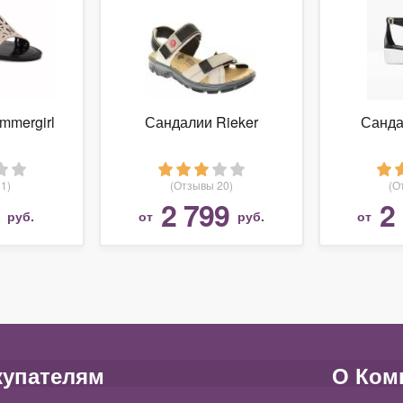
mmergirl
Сандалии Rieker
Санда
1)
(Отзывы 20)
(О
2 799
2
руб.
от
руб.
от
купателям
О Ком