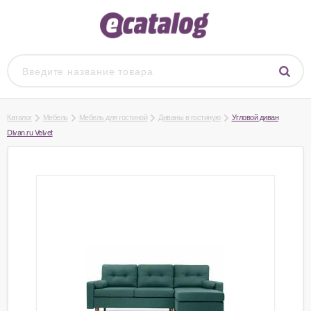
Каталог
Мебель
Мебель для гостиной
Диваны в гостиную
Угловой диван
Divan.ru Velvet