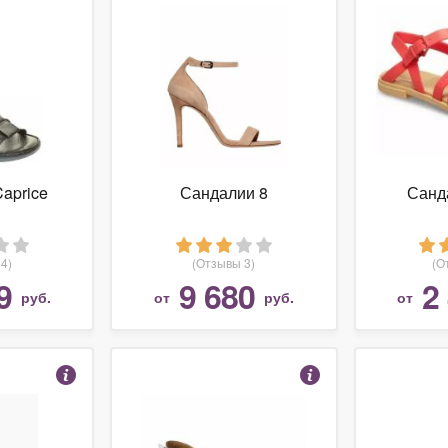
aprice
Сандалии 8
Санд
4)
(Отзывы 3)
(О
9
9 680
2
руб.
от
руб.
от