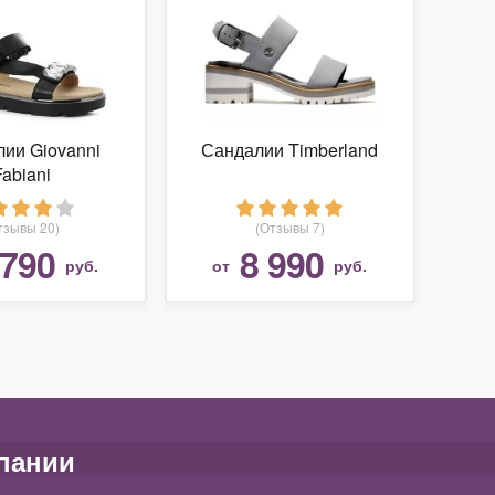
ии Giovanni
Сандалии Timberland
Fabiani
тзывы 20)
(Отзывы 7)
 790
8 990
руб.
от
руб.
пании