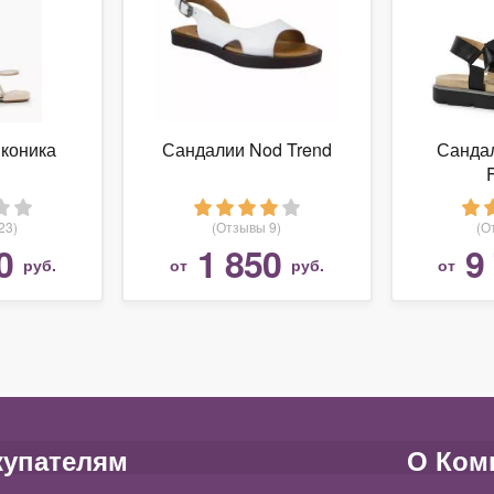
коника
Сандалии Nod Trend
Сандал
23)
(Отзывы 9)
(О
0
1 850
9
руб.
от
руб.
от
купателям
О Ком