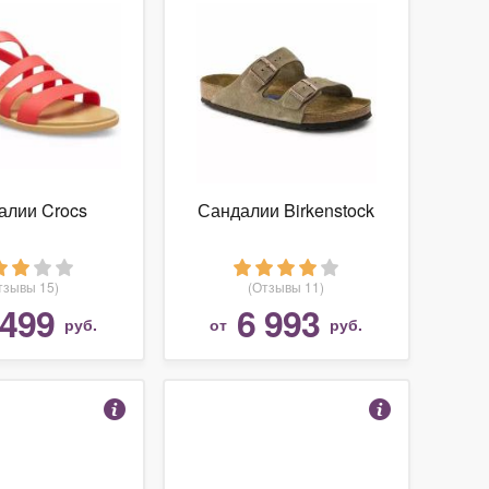
алии Crocs
Сандалии Birkenstock
тзывы 15)
(Отзывы 11)
 499
6 993
руб.
от
руб.