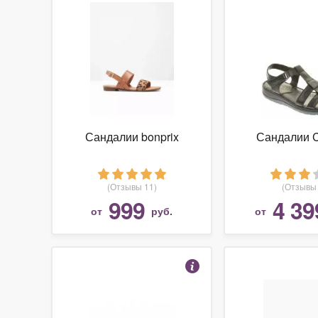
Сандалии bonprix
Сандалии C
(Отзывы 11)
(Отзывы 
999
4 39
от
руб.
от