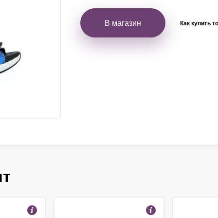
В магазин
Как купить т
ят