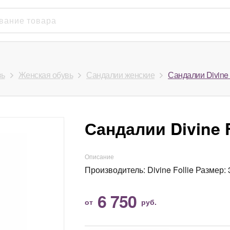
вь
Женская обувь
Сандалии женские
Сандалии Divine 
Сандалии Divine F
Описание
Производитель: Divine Follie Размер: 35
6 750
от
руб.