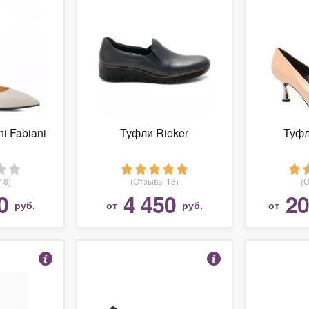
i Fabiani
Туфли Rieker
Туфл
18)
(Отзывы 13)
(
0
4 450
20
руб.
от
руб.
от