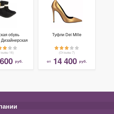
кая обувь
Туфли Dei Mille
e Дизайнерская
льная обувь
тзывы 16)
(Отзывы 7)
 600
14 400
руб.
от
руб.
пании