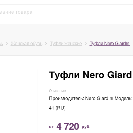
вь
Женская обувь
Туфли женские
Туфли Nero Giardini
Туфли Nero Giard
Описание
Производитель: Nero Giardini Модель: 
41 (RU)
4 720
от
руб.