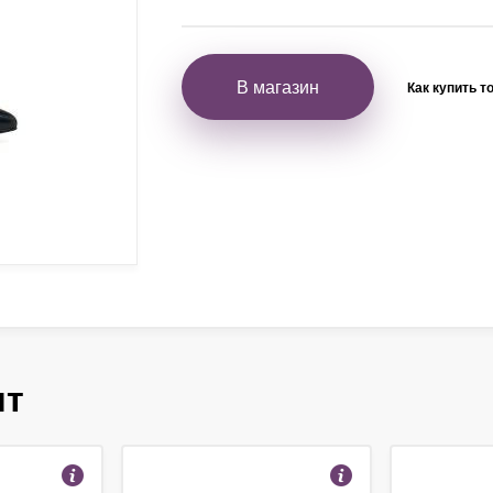
В магазин
Как купить т
ят