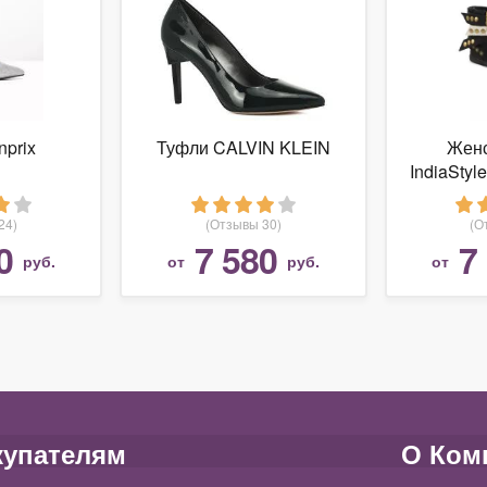
nprix
Туфли CALVIN KLEIN
Женс
IndiaStyl
натура
24)
(Отзывы 30)
(О
0
7 580
7
руб.
от
руб.
от
купателям
О Ком