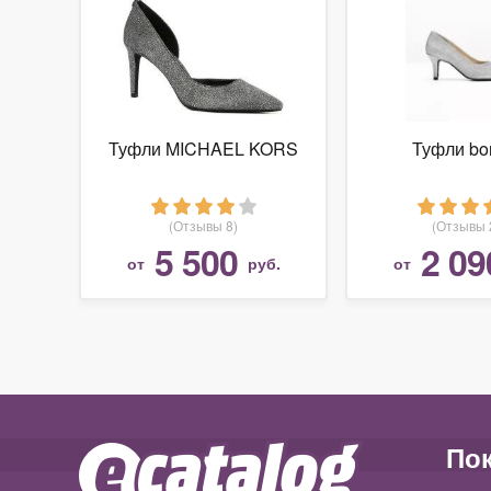
Туфли MICHAEL KORS
Туфли bo
(Отзывы 8)
(Отзывы 
5 500
2 09
от
руб.
от
По