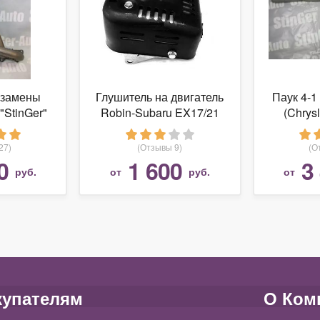
 замены
Глушитель на двигатель
Паук 4-
"StinGer"
Robin-Subaru EX17/21
(Chrysl
olo Sedan
0А)
27)
(Отзывы 9)
(О
0
1 600
3
руб.
от
руб.
от
купателям
О Ком