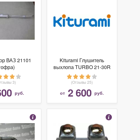
ор ВАЗ 21101
Kiturami Глушитель
гофра)
выхлопа TURBO 21-30R
(966)
Отзывы 3)
(Отзывы 25)
600
2 600
руб.
от
руб.