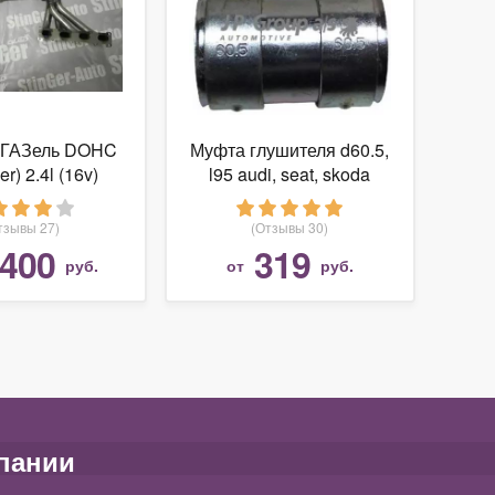
1 ГАЗель DOHC
Муфта глушителя d60.5,
er) 2.4l (16v)
l95 audi, seat, skoda
octavia, vw 91 jp group
1121401300
тзывы 27)
(Отзывы 30)
 400
319
руб.
от
руб.
пании