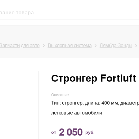
Запчасти для авто
Выхлопная система
Лямбда-Зонды
Стронгер Fortluf
Описание
Тип: стронгер, длина: 400 мм, диаметр
легковые автомобили
2 050
от
руб.