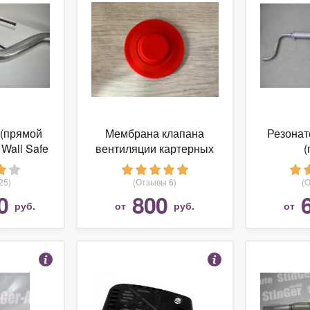
 (прямой
Мембрана клапана
Резонат
 Wall Safe
вентиляции картерных
(
газов Renault, Nissan,
Opel
25)
(Отзывы 6)
(
0
800
руб.
от
руб.
от