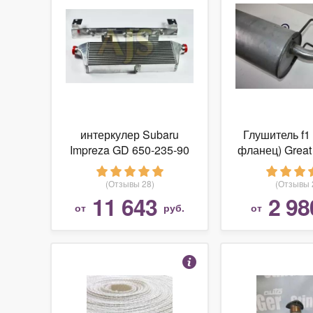
интеркулер Subaru
Глушитель f1
Impreza GD 650-235-90
фланец) Great
(Отзывы 28)
(Отзывы 
11 643
2 98
от
руб.
от