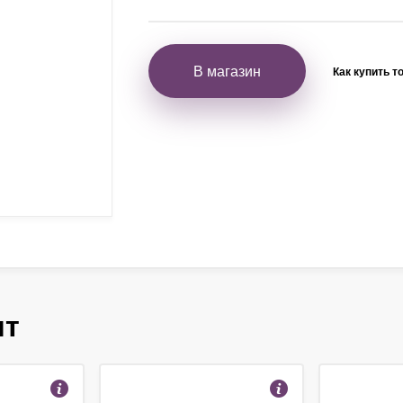
В магазин
Как купить т
ят