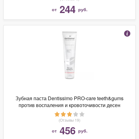
244
от
руб.
Зубная паста Dentissimo PRO-care teeth&gums
против воспаления и кровоточивости десен
(Отзывы 19)
456
от
руб.