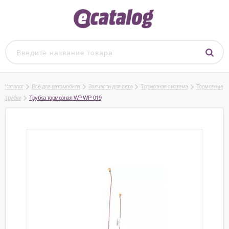
Каталог
Всё для автомобиля
Запчасти для авто
Тормозная система
Тормозные
трубки
Трубка тормозная WP WP-019