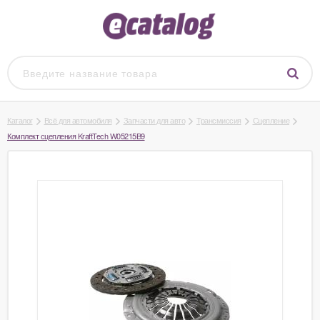
Каталог
Всё для автомобиля
Запчасти для авто
Трансмиссия
Сцепление
Комплект сцепления KraftTech W05215B9