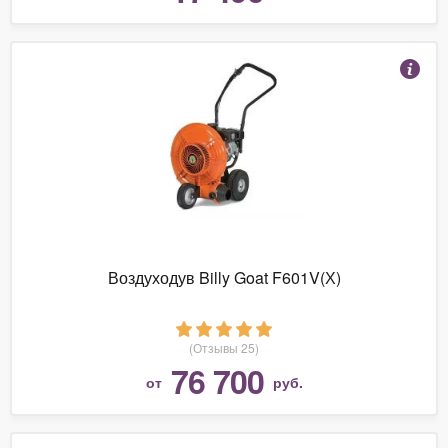
Воздуходув Billy Goat F601V(Х)
(Отзывы 25)
76 700
от
руб.