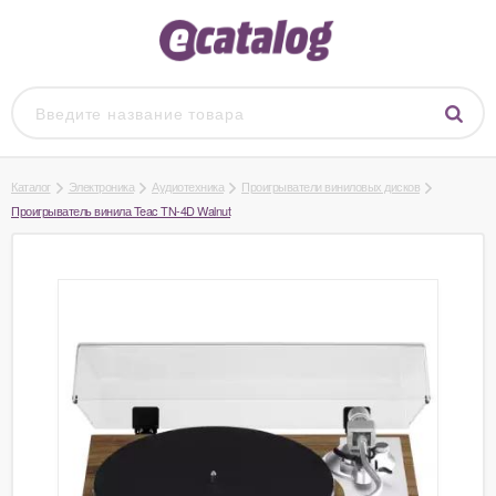
Каталог
Электроника
Аудиотехника
Проигрыватели виниловых дисков
Проигрыватель винила Teac TN-4D Walnut