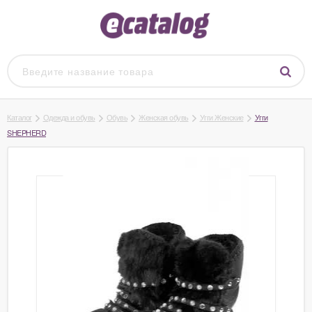
Каталог
Одежда и обувь
Обувь
Женская обувь
Угги Женские
Угги
SHEPHERD